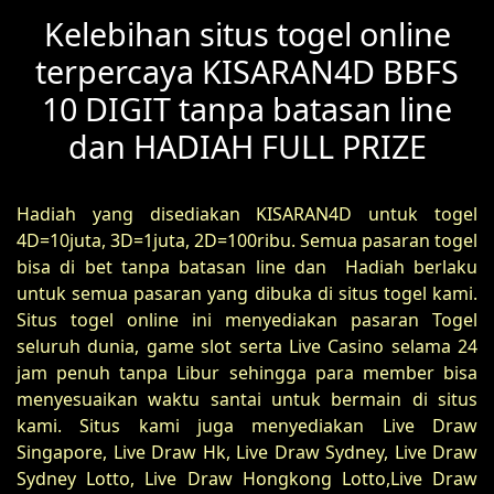
Kelebihan situs togel online
terpercaya KISARAN4D BBFS
10 DIGIT tanpa batasan line
dan HADIAH FULL PRIZE
Hadiah yang disediakan KISARAN4D untuk togel
4D=10juta, 3D=1juta, 2D=100ribu. Semua pasaran togel
bisa di bet tanpa batasan line dan Hadiah berlaku
untuk semua pasaran yang dibuka di situs togel kami.
Situs togel online ini menyediakan pasaran Togel
seluruh dunia, game slot serta Live Casino selama 24
jam penuh tanpa Libur sehingga para member bisa
menyesuaikan waktu santai untuk bermain di situs
kami. Situs kami juga menyediakan Live Draw
Singapore, Live Draw Hk, Live Draw Sydney, Live Draw
Sydney Lotto, Live Draw Hongkong Lotto,Live Draw