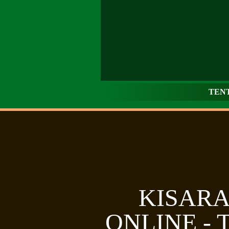
TEN
KISARA
ONLINE - 