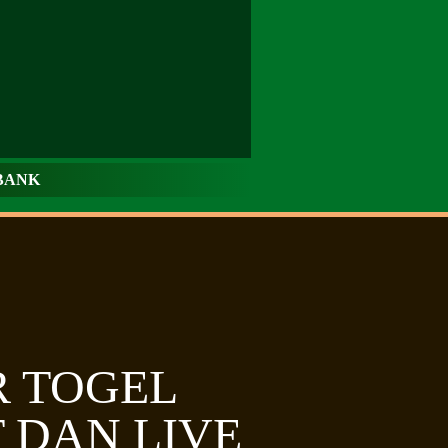
BANK
R TOGEL
T DAN LIVE