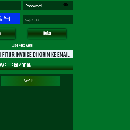
n
Daftar
Lupa Password
TUR INVOICE DI KIRIM KE EMAIL SEBAGAI JAMINAN UNTUK KEA
WAP
PROMOTION
WAP =