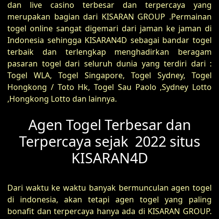
dan live casino terbesar dan terpercaya yang
merupakan bagian dari KISARAN GROUP .Permainan
togel online sangat digemari dari jaman ke jaman di
Indonesia sehingga KISARAN4D sebagai bandar togel
terbaik dan terlengkap menghadirkan beragam
pasaran togel dari seluruh dunia yang terdiri dari :
Togel WLA, Togel Singapore, Togel Sydney, Togel
Hongkong / Toto Hk, Togel Sau Paolo ,Sydney Lotto
,Hongkong Lotto dan lainnya.
Agen Togel Terbesar dan
Terpercaya sejak 2022 situs
KISARAN4D
Dari waktu ke waktu banyak bermunculan agen togel
di indonesia, akan tetapi agen togel yang paling
bonafit dan terpercaya hanya ada di KISARAN GROUP.