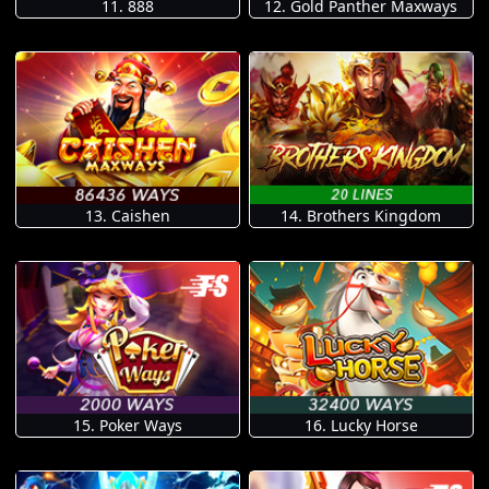
11. 888
12. Gold Panther Maxways
13. Caishen
14. Brothers Kingdom
15. Poker Ways
16. Lucky Horse