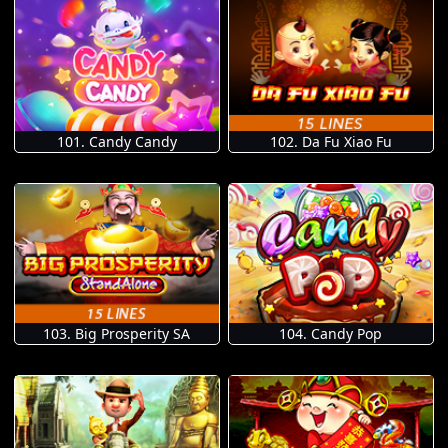
101. Candy Candy
102. Da Fu Xiao Fu
103. Big Prosperity SA
104. Candy Pop