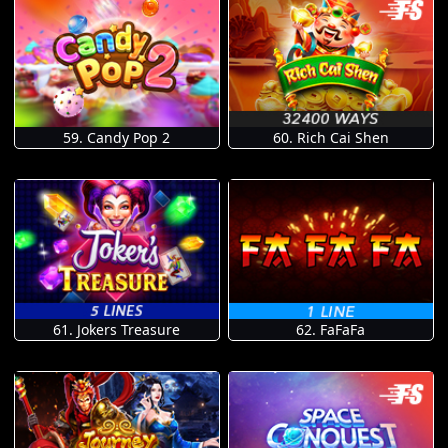
59. Candy Pop 2
60. Rich Cai Shen
61. Jokers Treasure
62. FaFaFa