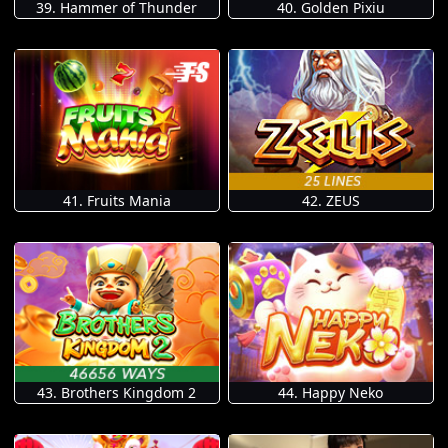
39. Hammer of Thunder
40. Golden Pixiu
41. Fruits Mania
42. ZEUS
43. Brothers Kingdom 2
44. Happy Neko