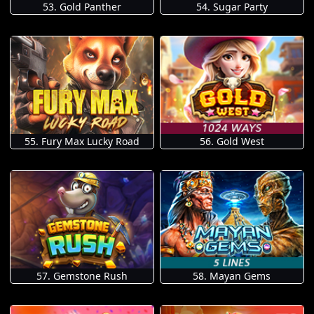
53. Gold Panther
54. Sugar Party
55. Fury Max Lucky Road
56. Gold West
57. Gemstone Rush
58. Mayan Gems