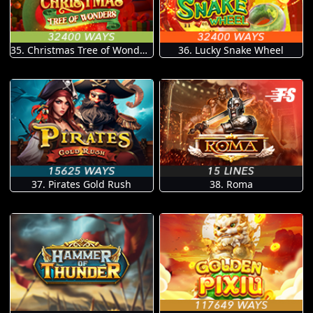
35. Christmas Tree of Wonders
36. Lucky Snake Wheel
37. Pirates Gold Rush
38. Roma