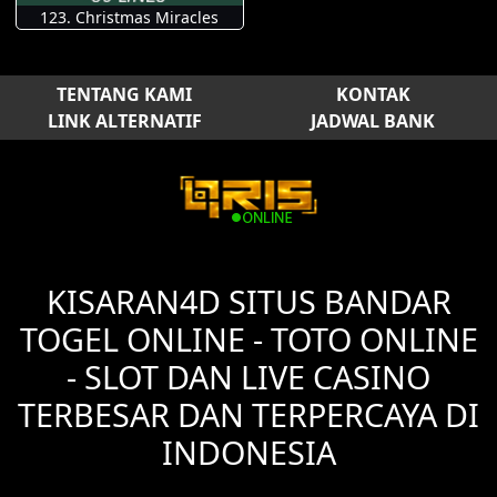
123. Christmas Miracles
TENTANG KAMI
KONTAK
LINK ALTERNATIF
JADWAL BANK
KISARAN4D SITUS BANDAR
TOGEL ONLINE - TOTO ONLINE
- SLOT DAN LIVE CASINO
TERBESAR DAN TERPERCAYA DI
INDONESIA