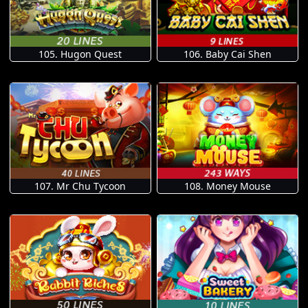
105. Hugon Quest
106. Baby Cai Shen
107. Mr Chu Tycoon
108. Money Mouse