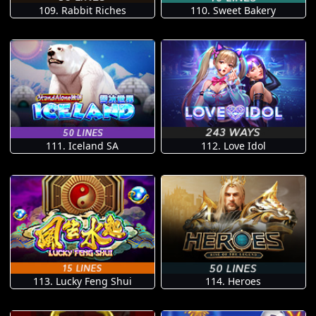
109. Rabbit Riches
110. Sweet Bakery
111. Iceland SA
112. Love Idol
113. Lucky Feng Shui
114. Heroes